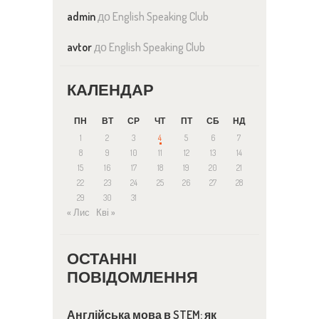
admin
до
English Speaking Club
avtor
до
English Speaking Club
КАЛЕНДАР
ПН
ВТ
СР
ЧТ
ПТ
СБ
НД
1
2
3
4
5
6
7
8
9
10
11
12
13
14
15
16
17
18
19
20
21
22
23
24
25
26
27
28
29
30
31
« Лис
Кві »
ОСТАННІ
ПОВІДОМЛЕННЯ
Англійська мова в STEM: як