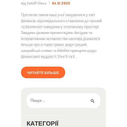
від Zatloff Olena
04.12.2025
Протягом тижня наші учні занурилися у світ
фінансів, відповідального ставлення до грошей
та безпечної поведінки у платіжному просторі.
Завдяки цікавим презентаціям, бесідам та
інтерактивним активностям школярі дізналися
більше про історію гривні, види грошей,
шахрайські схеми та біблійні принципи щодо
фінансової мудрості. Учні 8 та 11…
ЧИТАЙТЕ БІЛЬШЕ
Пошук:
КАТЕГОРІЇ