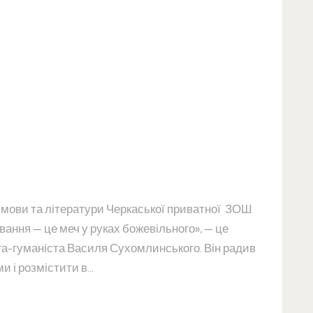
ї мови та літератури Черкаської приватної ЗОШ
вання — це меч у руках божевільного», — це
ога-гуманіста Василя Сухомлинського. Він радив
и і розмістити в…