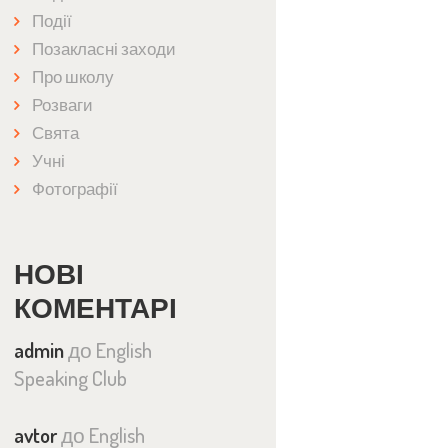
Події
Позакласні заходи
Про школу
Розваги
Свята
Учні
Фотографії
НОВІ
КОМЕНТАРІ
admin
до
English
Speaking Club
avtor
до
English