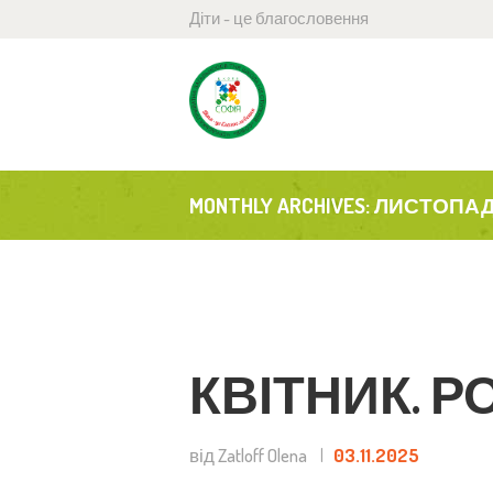
Діти - це благословення
Г
Б
Н
MONTHLY ARCHIVES: ЛИСТОПАД
П
D
К
КВІТНИК. Р
від Zatloff Olena
03.11.2025