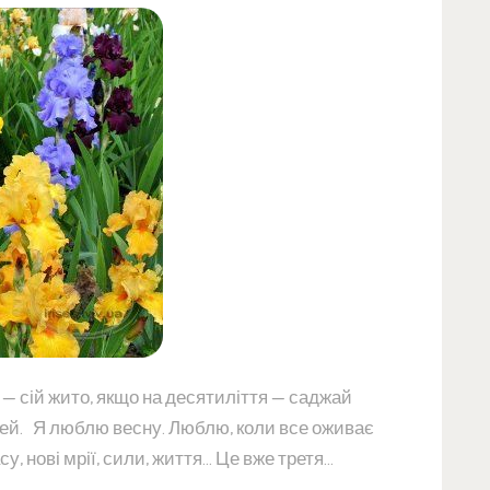
 — сій жито, якщо на десятиліття — саджай
ітей. Я люблю весну. Люблю, коли все оживає
у, нові мрії, сили, життя… Це вже третя…