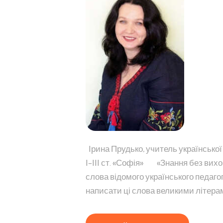
Ірина Прудько, учитель українсько
І–ІІІ ст. «Софія» «Знання без вихо
слова відомого українського педаг
написати ці слова великими літерам