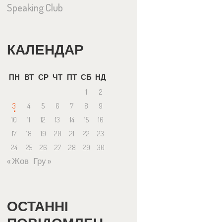
Speaking Club
КАЛЕНДАР
ПН
ВТ
СР
ЧТ
ПТ
СБ
НД
1
2
3
4
5
6
7
8
9
10
11
12
13
14
15
16
17
18
19
20
21
22
23
24
25
26
27
28
29
30
« Жов
Гру »
ОСТАННІ