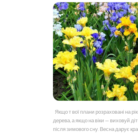
Якщо т вої плани розраховані на рік
дерева, а якщо на віки — виховуй д
після зимового сну. Весна дарує крас