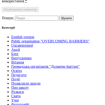
використання
*
Пошук:
Категорії
English version
Public organisation "OVERCOMING BARRIERS"
Uncategorized
Акції
Блог
Випускники
Вітання
Громадська організація "Долаючи бар'єри"
Освіта
Педагоги
Події
Позакласні заходи
Про школу
Розваги
Свята
Учні
Фотографії