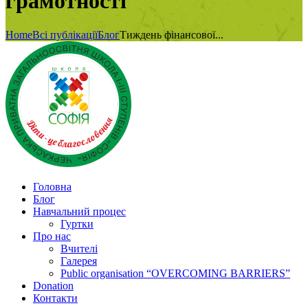
грамотності
Home
Всі публікації
Блог
Тиждень фінансової...
Головна
Блог
Навчальний процес
Гуртки
Про нас
Вчителі
Галерея
Public organisation “OVERCOMING BARRIERS”
Donation
Контакти