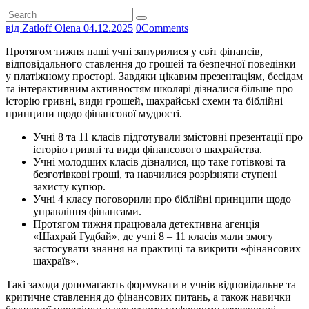
від Zatloff Olena
04.12.2025
0
Comments
Протягом тижня наші учні занурилися у світ фінансів,
відповідального ставлення до грошей та безпечної поведінки
у платіжному просторі. Завдяки цікавим презентаціям, бесідам
та інтерактивним активностям школярі дізналися більше про
історію гривні, види грошей, шахрайські схеми та біблійні
принципи щодо фінансової мудрості.
Учні 8 та 11 класів підготували змістовні презентації про
історію гривні та види фінансового шахрайства.
Учні молодших класів дізналися, що таке готівкові та
безготівкові гроші, та навчилися розрізняти ступені
захисту купюр.
Учні 4 класу поговорили про біблійні принципи щодо
управління фінансами.
Протягом тижня працювала детективна агенція
«Шахрай Гудбай», де учні 8 – 11 класів мали змогу
застосувати знання на практиці та викрити «фінансових
шахраїв».
Такі заходи допомагають формувати в учнів відповідальне та
критичне ставлення до фінансових питань, а також навички