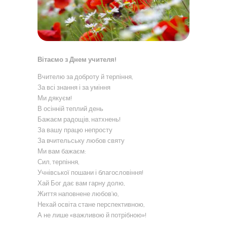
Вітаємо з Днем учителя!
Вчителю за доброту й терпіння,
За всі знання і за уміння
Ми дякуєм!
В осінній теплий день
Бажаєм радощів, натхнень!
За вашу працю непросту
За вчительську любов святу
Ми вам бажаєм:
Сил, терпіння,
Учнівської пошани і благословіння!
Хай Бог дає вам гарну долю,
Життя наповнене любов’ю,
Нехай освіта стане перспективною,
А не лише «важливою й потрібною»!