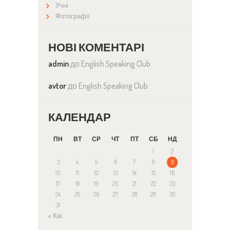
Учні
Фотографії
НОВІ КОМЕНТАРІ
admin
до
English Speaking Club
avtor
до
English Speaking Club
КАЛЕНДАР
ПН
ВТ
СР
ЧТ
ПТ
СБ
НД
1
2
3
4
5
6
7
8
9
10
11
12
13
14
15
16
17
18
19
20
21
22
23
24
25
26
27
28
29
30
31
« Кві